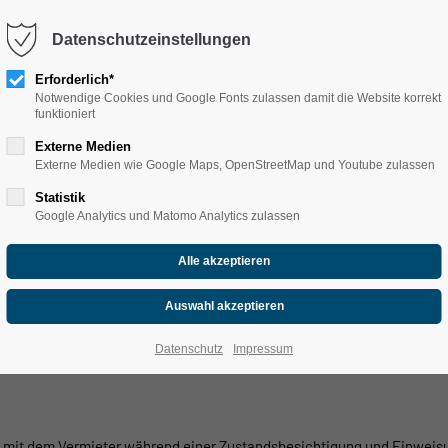
Datenschutzeinstellungen
Erforderlich*
Notwendige Cookies und Google Fonts zulassen damit die Website korrekt
funktioniert
Externe Medien
Externe Medien wie Google Maps, OpenStreetMap und Youtube zulassen
sbedingungen (AGB)
Statistik
Google Analytics und Matomo Analytics zulassen
 der Lagune 45, 04552 Neukieritzsch
Datenschutz
Impressum
 mit dem Vermieter während einer Zustandsbesichtigung und Einweisu