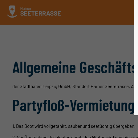
Allgemeine Geschäft
der Stadthafen Leipzig GmbH, Standort Hainer Seeterrasse, An
Partyfloß-Vermietung
1. Das Boot wird vollgetankt, sauber und seetüchtig übergeben.
2. Vor Übernahme des Bootes durch den Mieter wird gemeinsam