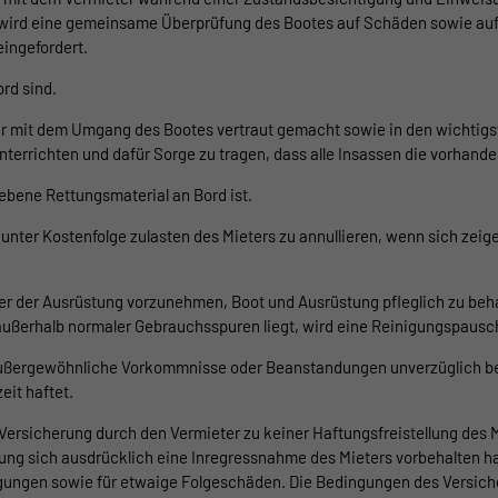
wird eine gemeinsame Überprüfung des Bootes auf Schäden sowie auf 
eingefordert.
rd sind.
ter mit dem Umgang des Bootes vertraut gemacht sowie in den wichtigst
unterrichten und dafür Sorge zu tragen, dass alle Insassen die vorhan
iebene Rettungsmaterial an Bord ist.
 unter Kostenfolge zulasten des Mieters zu annullieren, wenn sich zei
oder der Ausrüstung vorzunehmen, Boot und Ausrüstung pfleglich zu b
ußerhalb normaler Gebrauchsspuren liegt, wird eine Reinigungspausch
ige außergewöhnliche Vorkommnisse oder Beanstandungen unverzüglich 
eit haftet.
Versicherung durch den Vermieter zu keiner Haftungsfreistellung des M
ng sich ausdrücklich eine Inregressnahme des Mieters vorbehalten hat
ngungen sowie für etwaige Folgeschäden. Die Bedingungen des Versic